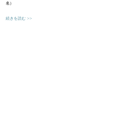
名）
続きを読む >>
申し込み
販売終了
チケットの種類
スピニングWS
価格
￥3,300
消費税込み