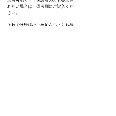
加も可能です！保護者の方も参加さ
れたい場合は、備考欄にご記入くだ
さい。
それでは皆様のご参加を心よりお待
ちしております！
お申し込みは、
WORK SHOP
ページ
よりお願いいたします。
＜ワークショップ詳細＞
担当講師 : 秋房　千陽
日程 : 2024年 8/8 (木) or 8/17(土)
時間 : 13:00〜15:00
＊時間を過ぎる場合もあります。
定員 : 6組様 (小学生以上のお子さま
と保護者の方が対象です)
参加費 : ¥3,300（材料費込み） ​​
持ってくるもの : 特にありません
が、毛が付きますので気になる方は