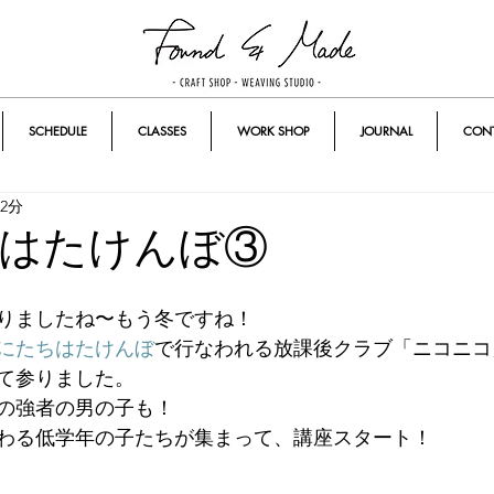
SCHEDULE
CLASSES
WORK SHOP
JOURNAL
CON
2分
はたけんぼ③
りましたね〜もう冬ですね！
にたちはたけんぼ
で行なわれる放課後クラブ「ニコニコ
て参りました。
の強者の男の子も！
わる低学年の子たちが集まって、講座スタート！