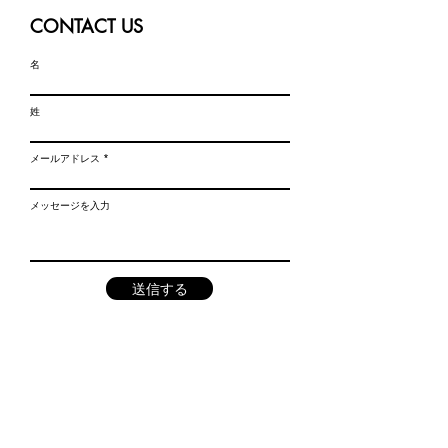
CONTACT US
名
姓
メールアドレス
メッセージを入力
送信する
お申込み前の注意事項
やむおえず日程を変更して頂く場合がございます。
大
変申し訳ありませんが、ご了承の上お申し込みくださ