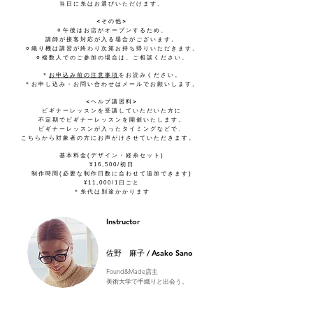
​当日に糸はお選びいただけます。
<
>
その他
⚪︎午後はお店がオープンするため、
講師が接客対応が入る場合がございます。
​⚪︎織り機は講習が終わり次第お持ち帰りいただきます。
⚪︎複数人でのご参加の場合は、ご相談ください。
＊
お申込み前の注意事項
をお読みください。
​＊お申し込み・お問い合わせはメールでお願いします。
<
>
ヘルプ講習料
ビギナーレッスンを受講していただいた方に
不定期でビギナーレッスンを開催いたします。
ビギナーレッスンが入ったタイミングなどで、
こちらから対象者の方にお声がけさせていただきます。
基本料金(デザイン・経糸セット)
¥16,500/初日
制作時間(必要な制作日数に合わせて追加できます)
¥11,000/1日ごと
＊糸代は別途かかります
Instructor
​佐野 麻子 / Asako Sano
Found&Made店主
​美術大学で手織りと出会う。