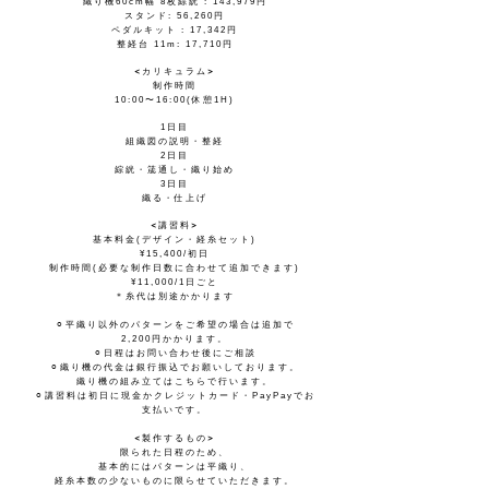
織り機60cm幅 8枚綜絖 : 143,979円
​スタンド: 56,260円
ペダルキット : 17,342円
整経台 11m: 17,710円
<
>
カリキュラム
制作時間
10:00〜16:00(休憩1H)
1日目
組織図の説明・整経
2日目
綜絖・筬通し・織り始め
3日目
織る・仕上げ
<
>
講習料
基本料金(デザイン・経糸セット)
¥15,400/初日
制作時間(必要な制作日数に合わせて追加できます)
¥11,000/1日ごと
​＊糸代は別途かかります
⚪︎平織り以外のパターンをご希望の場合は追加で
2,200円かかります。
⚪︎日程はお問い合わせ後にご相談
⚪︎織り機の代金は銀行振込でお願いしております。
織り機の組み立てはこちらで行います。
⚪︎講習料は初日に現金かクレジットカード・PayPayでお
支払いです。
<
>
製作するもの
限られた日程のため、
基本的にはパターンは平織り、
​経糸本数の少ないものに限らせていただきます。