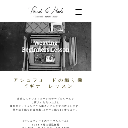
Weaving
Beginners Lesson
アシュフォードの織り機
ビギナーレッスン
当店にてアシュフォードのテーブルルームを
ご購入いただいた方に
​経糸のセッティングから織るところまでお教えします。
​基本は平織りの緯糸出し(ラーヌ織り)を作ります。
<
>
アシュフォードのテーブルルーム
2026.4
月の税込価格