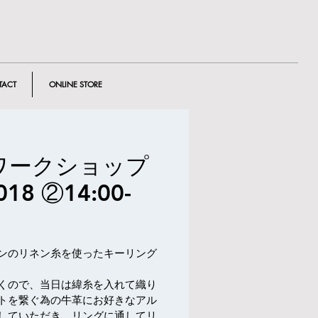
TACT
ONLINE STORE
ワークショップ
8 ②14:00-
ンのリネン糸を使ったキーリング
くので、当日は緯糸を入れて織り
トを繋ぐ為の牛革にお好きなアル
していただき、リングに通してリ