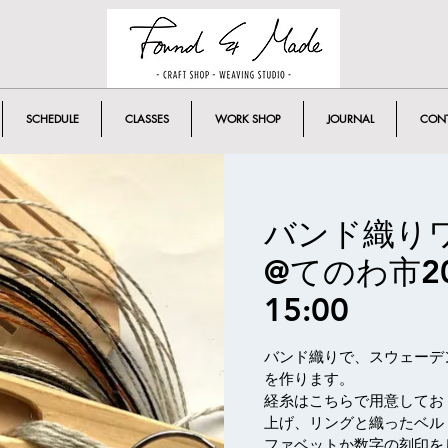
SCHEDULE
CLASSES
WORK SHOP
JOURNAL
CON
バンド織り
@てのわ市201
15:00
バンド織りで、スウェーデ
を作ります。
経糸はこちらで用意してお
上げ、リングと織ったベル
ファベットか数字の刻印を