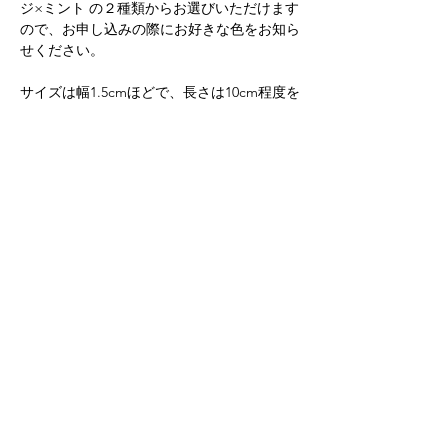
ジ×ミント の２種類からお選びいただけます
ので、お申し込みの際にお好きな色をお知ら
せください。
サイズは幅1.5cmほどで、長さは10cm程度を
予定しておりますが、個人差があるため前後
する可能性があります。
ご了承のうえご参加くださいませ。
続きを読む >>
Found & Made
2F 2-19-2 NISHI KUNITACHI-SHI TOKYO
186-0005
TEL:
81 (0)42 505 9524
〒186-0005 ​東京都国立市西2-19-2 第一村上ビル2階
TEL/FAX
042 505 9524
プライバシーポリシー