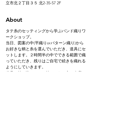
立市北２丁目３５ 北2-35-57 2F
About
タテ糸のセッティングから学ぶバンド織りワ
ークショップ。
当日、図案の中(平織りorパターン織り)から
お好きな柄と糸を選んでいただき、道具にセ
ットします。２時間半の中でできる範囲で織
っていただき、残りはご自宅で続きを織れる
ようにしていきます。
道具は持ち込みか、お持ちでない方は当店の
ものをご購入いただきます。
仕上がりサイズ : 幅1,2cm×長さ20cm程度
参加費 : ¥5,500(材料費込み)
道具代 : 道具をお持ちの方は必要ありませ
ん。当日道具をお持ちください。
続きを読む >>