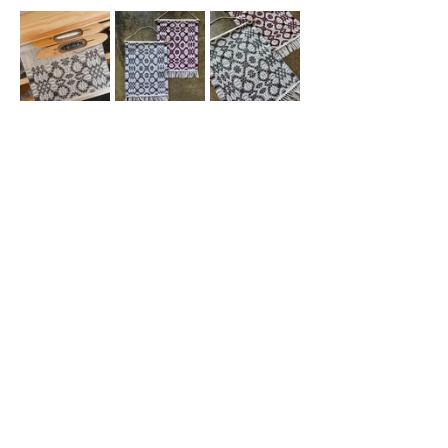
＜ワークショップ詳細＞
担当講師 : 佐野 麻子
続きを読む >>
Found & Made
2F 2-19-2 NISHI KUNITACHI-SHI TOKYO
186-0005
TEL:
81 (0)42 505 9524
〒186-0005 ​東京都国立市西2-19-2 第一村上ビル2階
TEL/FAX
042 505 9524
プライバシーポリシー
​運営会社/TRUNK WORKS inc.