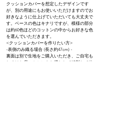
クッションカバーを想定したデザインです
が、別の用途にもお使いいただけますのでお
好きなように仕上げていただいても大丈夫で
す。ベースの色はキナリですが、模様の部分
は約60色ほどのコットンの中からお好きな色
を選んでいただきます。
<クッションカバーを作りたい方>
-表側のみ織る場合 (長さ約47cm) -
裏面は別で生地をご購入いただき、ご自宅も
しくはお店のミシンをお貸しして縫製して仕
上げていただきます。織る方のペースによっ
ては当日縫製までできない場合もございま
す。お店のミシンを後日使いたい場合は、日
程を調整しますのでご相談ください。
続きを読む >>