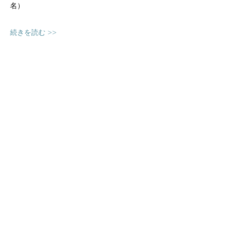
名）
続きを読む >>
申し込み
販売終了
チケットの種類
スピニングWS
価格
￥3,300
消費税込み