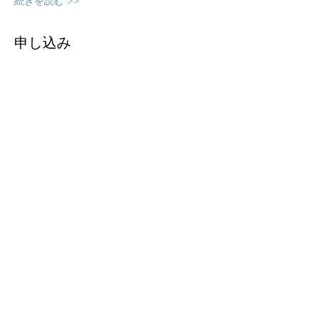
続きを読む >>
申し込み
完売
チケットの種類
スピニングWS
価格
￥3,300
消費税込み
このイベントは完売しました