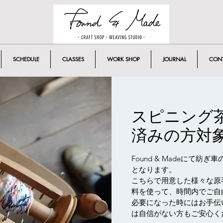
SCHEDULE
CLASSES
WORK SHOP
JOURNAL
CON
スピニング茶
済みの方対象
Found & Madeにて
となります。
こちらで用意した様々な原
料を使って、時間内でご自
必要になった時にはお手伝
は自信がない方もご安心く