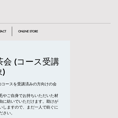
TACT
ONLINE STORE
会 (コース受講
)
紡ぎ車のコースを受講済みの方向けの会
毛やご自身でお持ちいただいた材
由に紡いでいただけます。助けが
いしますので、まだ一人で紡ぐに
ださい。