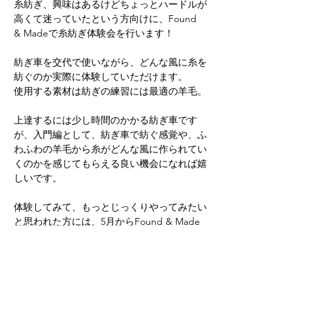
糸紡ぎ、興味はあるけどちょっとハードルが
高くて迷っていたという方向けに、Found 
& Madeで糸紡ぎ体験会を行います！
紡ぎ車を交代で使いながら、どんな風に糸を
紡ぐのか実際に体験していただけます。
使用する素材は紡ぎの練習には最適の羊毛。
上達するには少し時間のかかる紡ぎ車です
が、入門編として、紡ぎ車で紡ぐ感覚や、ふ
わふわの羊毛から糸がどんな風に作られてい
くのかを感じてもらえる良い機会になれば嬉
しいです。
体験してみて、もっとじっくりやってみたい
と思われた方には、5月からFound & Made
にて糸紡ぎコースを開催予定ですので、続け
てクラスを受講するかどうかの判断材料にし
てみてください。
また紡ぎ車がなくてもご自宅で糸を紡げるよ
うに、スピンドルの使い方もお教えします。