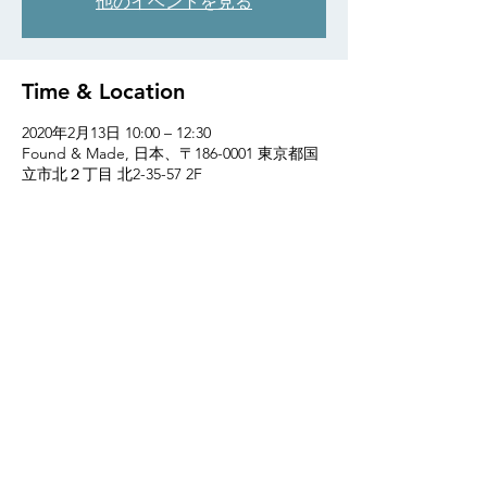
他のイベントを見る
Time & Location
2020年2月13日 10:00 – 12:30
Found & Made, 日本、〒186-0001 東京都国
立市北２丁目 北2-35-57 2F
Found & Made
2F 2-19-2 NISHI KUNITACHI-SHI TOKYO
186-0005
TEL:
81 (0)42 505 9524
〒186-0005 ​東京都国立市西2-19-2 第一村上ビル2階
TEL/FAX
042 505 9524
プライバシーポリシー
​運営会社/TRUNK WORKS inc.