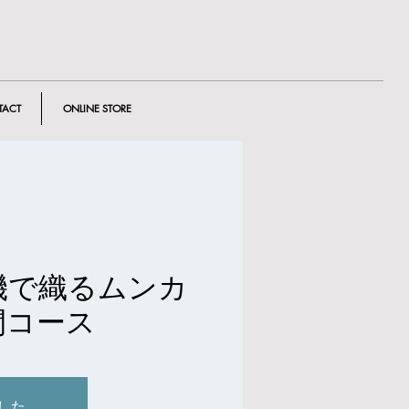
TACT
ONLINE STORE
機で織るムンカ
間コース
した