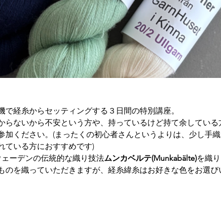
機で経糸からセッティングする３日間の特別講座。
からないから不安という方や、持っているけど持て余している
参加ください。(まったくの初心者さんというよりは、少し手
れている方におすすめです)
ウェーデンの伝統的な織り技法
ムンカベルテ(Munkabälte)
を織り
ものを織っていただきますが、経糸緯糸はお好きな色をお選び