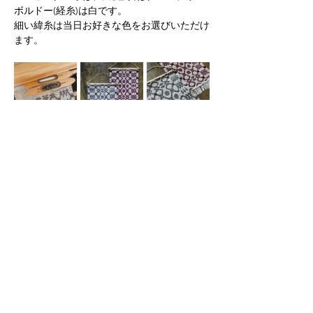
ボルドー(経糸)は白です。
細い緯糸は当日お好きな色をお選びいただけ
ます。
＜ワークショップ詳細＞
続きを読む >>
Found & Made
2F 2-19-2 NISHI KUNITACHI-SHI TOKYO
186-0005
TEL:
81 (0)42 505 9524