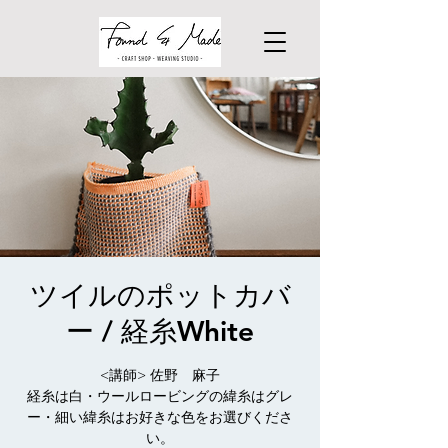
ツイルのポットカバ
ー / 経糸White
<講師> 佐野 麻子
経糸は白・ウールロービングの緯糸はグレ
ー・細い緯糸はお好きな色をお選びくださ
い。