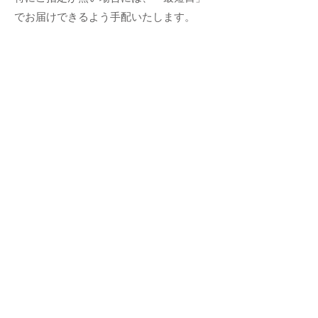
でお届けできるよう手配いたします。
<クロネコヤマト
>
配達時間は下記の時間からお選びいただ
けます。
午前中 / 14時〜16時 / 16時〜18時 / 18
時〜20時 / 19時〜21時
＜クリックポスト＞
クリックポストでお届け可能な商品に限
ります。追跡サービスで配送状況の確認
も可能です。
直接ポストへ投函する郵便物と同じ扱い
となりますので、配達の遅延や破損・紛
失等の補償はございませんのでご了承く
ださい。