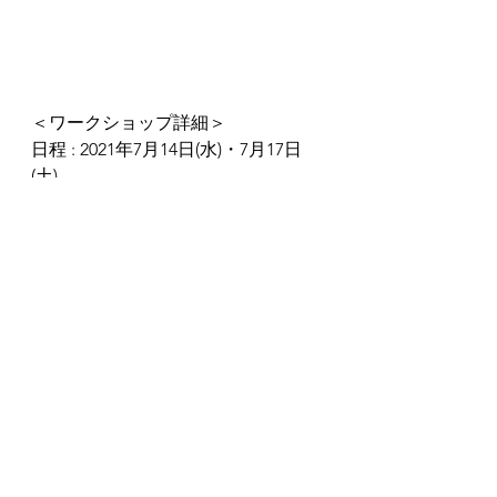
＜ワークショップ詳細＞
日程 : 2021年7月14日(水)・7月17日
(土)
時間 :  10:00〜12:30
定員 :  3名様
持ち物 : 不要になった生地や衣類/シ
ーツや端切れなどおすすめです。 (ニ
ットものは不可）
参加費 :  3,500円（当日現金払いのみ
となります）
＊織り機の購入をご希望の場合は別
途料金が掛かります。
​​場所 : Found & Made 東京都国立市
北2-35-57