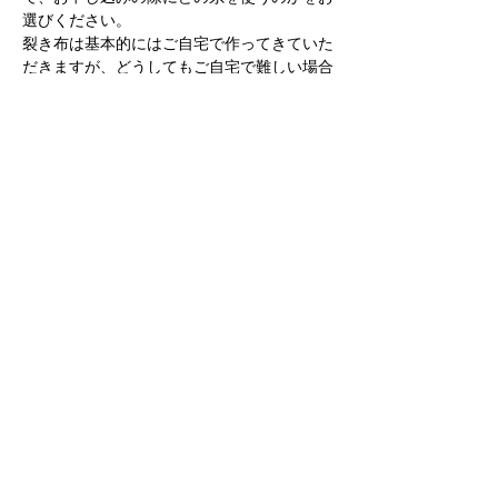
選びください。
裂き布は基本的にはご自宅で作ってきていた
だきますが、どうしてもご自宅で難しい場合
はご相談ください。
Blog
でも紹介していま
すので、ぜひ参考にご覧ください。
続きを読む >>
Found & Made
2F 2-19-2 NISHI KUNITACHI-SHI TOKYO
186-0005
TEL:
81 (0)42 505 9524
〒186-0005 ​東京都国立市西2-19-2 第一村上ビル2階
TEL/FAX
042 505 9524
プライバシーポリシー
​運営会社/TRUNK WORKS inc.
copyright © Found & Made. All rights reserved.